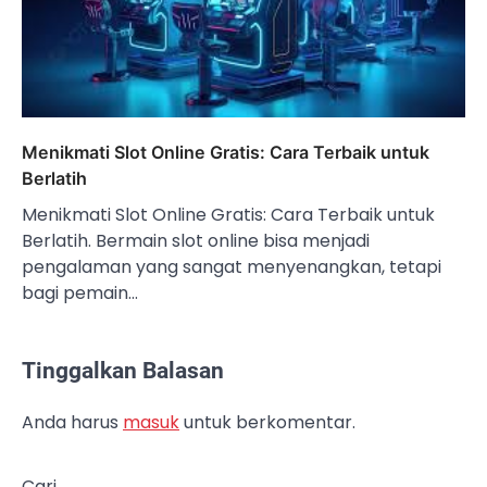
Menikmati Slot Online Gratis: Cara Terbaik untuk
Berlatih
Menikmati Slot Online Gratis: Cara Terbaik untuk
Berlatih. Bermain slot online bisa menjadi
pengalaman yang sangat menyenangkan, tetapi
bagi pemain…
Tinggalkan Balasan
Anda harus
masuk
untuk berkomentar.
Cari