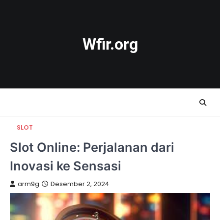
Skip
to
content
Wfir.org
SLOT
Slot Online: Perjalanan dari
Inovasi ke Sensasi
arm9g
Desember 2, 2024