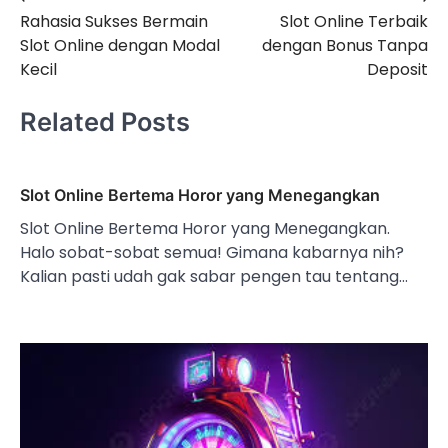
Rahasia Sukses Bermain
Slot Online Terbaik
pos
Slot Online dengan Modal
dengan Bonus Tanpa
Kecil
Deposit
Related Posts
Slot Online Bertema Horor yang Menegangkan
Slot Online Bertema Horor yang Menegangkan.
Halo sobat-sobat semua! Gimana kabarnya nih?
Kalian pasti udah gak sabar pengen tau tentang…