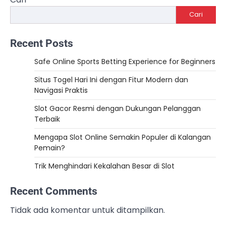
Cari
Recent Posts
Safe Online Sports Betting Experience for Beginners
Situs Togel Hari Ini dengan Fitur Modern dan
Navigasi Praktis
Slot Gacor Resmi dengan Dukungan Pelanggan
Terbaik
Mengapa Slot Online Semakin Populer di Kalangan
Pemain?
Trik Menghindari Kekalahan Besar di Slot
Recent Comments
Tidak ada komentar untuk ditampilkan.