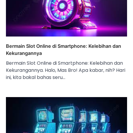
Bermain Slot Online di Smartphone: Kelebihan dan
Kekurangannya
Bermain Slot Online di Smartphone: Kelebihan dan
Kekurangannya. Halo, Mas Bro! Apa kabar, nih? Hari
ini, kita bakal bahas seru…