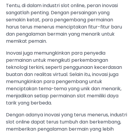
Tentu, di dalam industri slot online, peran inovasi
sangatlah penting. Dengan persaingan yang
semakin ketat, para pengembang permainan
harus terus menerus menciptakan fitur-fitur baru
dan pengalaman bermain yang menarik untuk
memikat pemain.
Inovasi juga memungkinkan para penyedia
permainan untuk mengikuti perkembangan
teknologi terkini, seperti penggunaan kecerdasan
buatan dan realitas virtual. Selain itu, inovasi juga
memungkinkan para pengembang untuk
menciptakan tema-tema yang unik dan menarik,
menjadikan setiap permainan slot memiliki daya
tarik yang berbeda.
Dengan adanya inovasi yang terus menerus, industri
slot online dapat terus tumbuh dan berkembang,
memberikan pengalaman bermain yang lebih