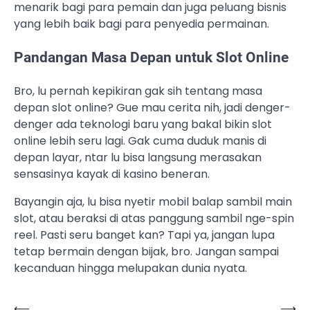
menarik bagi para pemain dan juga peluang bisnis
yang lebih baik bagi para penyedia permainan.
Pandangan Masa Depan untuk Slot Online
Bro, lu pernah kepikiran gak sih tentang masa
depan slot online? Gue mau cerita nih, jadi denger-
denger ada teknologi baru yang bakal bikin slot
online lebih seru lagi. Gak cuma duduk manis di
depan layar, ntar lu bisa langsung merasakan
sensasinya kayak di kasino beneran.
Bayangin aja, lu bisa nyetir mobil balap sambil main
slot, atau beraksi di atas panggung sambil nge-spin
reel. Pasti seru banget kan? Tapi ya, jangan lupa
tetap bermain dengan bijak, bro. Jangan sampai
kecanduan hingga melupakan dunia nyata.
⟵
⟶
Navigasi