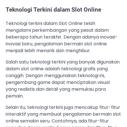
Teknologi Terkini dalam Slot Online
Teknologi terkini dalam Slot Online telah
mengalami perkembangan yang pesat dalam
beberapa tahun terakhir. Dengan adanya inovasi-
inovasi baru, pengalaman bermain slot online
menjadi lebih menarik dan menghibur.
Salah satu teknologi terkini yang banyak digunakan
dalam slot online adalah teknologi grafis yang
canggih. Dengan menggunakan teknologi ini,
pengembang game dapat menciptakan visual
yang realistis dan detail yang memukau para
pemain.
Selain itu, teknologi terkini juga mencakup fitur-fitur
interaktif yang membuat pengalaman bermain slot
online semakin seru. Contohnya, ada fitur-fitur