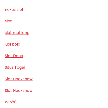
nexus slot
slot
slot mahjong
judi bola
Slot Dana
Situs Togel
Slot Hackshaw
Slot Hackshaw
Win88