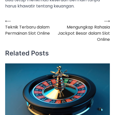
harus khawatir tentang keuangan.
⟵
⟶
Navigasi
Teknik Terbaru dalam
Mengungkap Rahasia
pos
Permainan Slot Online
Jackpot Besar dalam Slot
Online
Related Posts