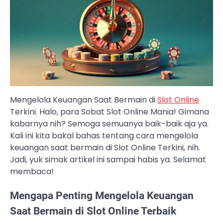
Mengelola Keuangan Saat Bermain di
Slot Online
Terkini. Halo, para Sobat Slot Online Mania! Gimana
kabarnya nih? Semoga semuanya baik-baik aja ya.
Kali ini kita bakal bahas tentang cara mengelola
keuangan saat bermain di Slot Online Terkini, nih.
Jadi, yuk simak artikel ini sampai habis ya. Selamat
membaca!
Mengapa Penting Mengelola Keuangan
Saat Bermain di Slot Online Terbaik