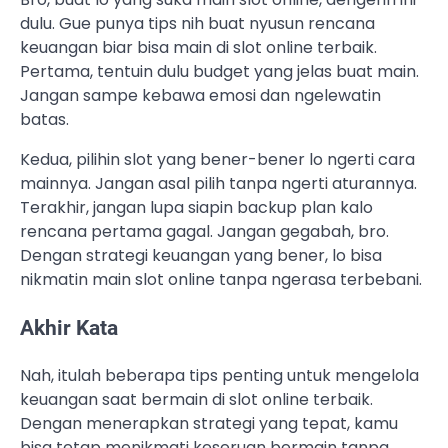
dulu. Gue punya tips nih buat nyusun rencana
keuangan biar bisa main di slot online terbaik.
Pertama, tentuin dulu budget yang jelas buat main.
Jangan sampe kebawa emosi dan ngelewatin
batas.
Kedua, pilihin slot yang bener-bener lo ngerti cara
mainnya. Jangan asal pilih tanpa ngerti aturannya.
Terakhir, jangan lupa siapin backup plan kalo
rencana pertama gagal. Jangan gegabah, bro.
Dengan strategi keuangan yang bener, lo bisa
nikmatin main slot online tanpa ngerasa terbebani.
Akhir Kata
Nah, itulah beberapa tips penting untuk mengelola
keuangan saat bermain di slot online terbaik.
Dengan menerapkan strategi yang tepat, kamu
bisa tetap menikmati keseruan bermain tanpa