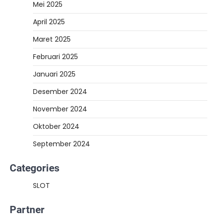
Mei 2025
April 2025
Maret 2025
Februari 2025
Januari 2025
Desember 2024
November 2024
Oktober 2024
September 2024
Categories
SLOT
Partner