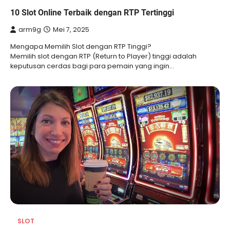
10 Slot Online Terbaik dengan RTP Tertinggi
arm9g
Mei 7, 2025
Mengapa Memilih Slot dengan RTP Tinggi?
Memilih slot dengan RTP (Return to Player) tinggi adalah
keputusan cerdas bagi para pemain yang ingin…
SLOT