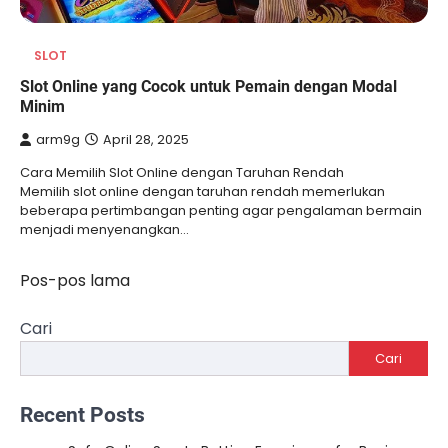
SLOT
Slot Online yang Cocok untuk Pemain dengan Modal
Minim
arm9g
April 28, 2025
Cara Memilih Slot Online dengan Taruhan Rendah
Memilih slot online dengan taruhan rendah memerlukan
beberapa pertimbangan penting agar pengalaman bermain
menjadi menyenangkan…
Pos-pos lama
Navigasi
pos
Cari
Cari
Recent Posts