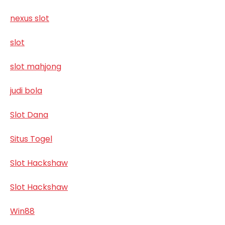
nexus slot
slot
slot mahjong
judi bola
Slot Dana
Situs Togel
Slot Hackshaw
Slot Hackshaw
Win88