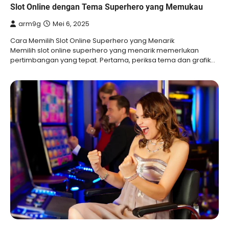
Slot Online dengan Tema Superhero yang Memukau
arm9g
Mei 6, 2025
Cara Memilih Slot Online Superhero yang Menarik
Memilih slot online superhero yang menarik memerlukan
pertimbangan yang tepat. Pertama, periksa tema dan grafik…