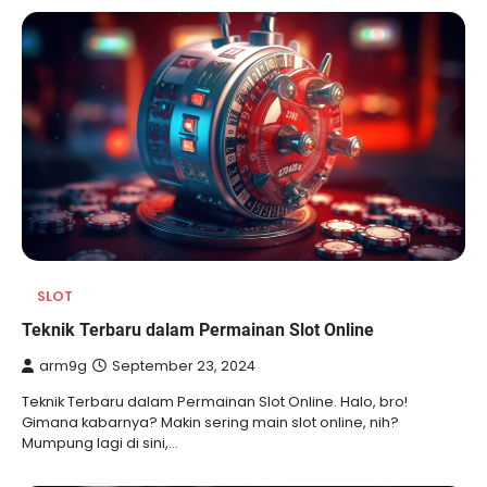
SLOT
Teknik Terbaru dalam Permainan Slot Online
arm9g
September 23, 2024
Teknik Terbaru dalam Permainan Slot Online. Halo, bro!
Gimana kabarnya? Makin sering main slot online, nih?
Mumpung lagi di sini,…