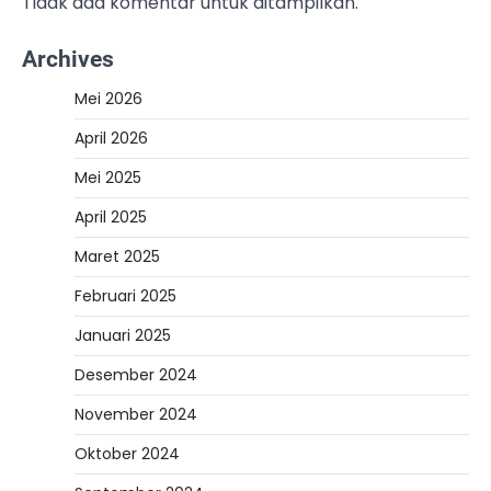
Tidak ada komentar untuk ditampilkan.
Archives
Mei 2026
April 2026
Mei 2025
April 2025
Maret 2025
Februari 2025
Januari 2025
Desember 2024
November 2024
Oktober 2024