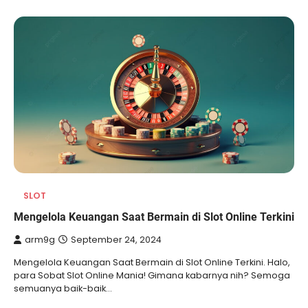
SLOT
Mengelola Keuangan Saat Bermain di Slot Online Terkini
arm9g
September 24, 2024
Mengelola Keuangan Saat Bermain di Slot Online Terkini. Halo,
para Sobat Slot Online Mania! Gimana kabarnya nih? Semoga
semuanya baik-baik…