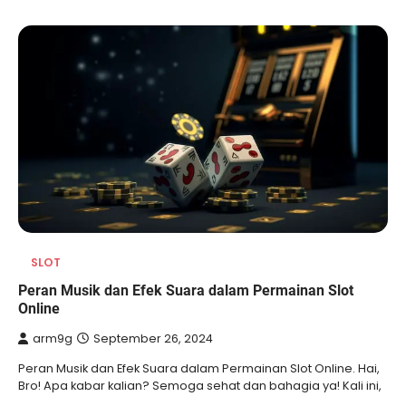
SLOT
Peran Musik dan Efek Suara dalam Permainan Slot
Online
arm9g
September 26, 2024
Peran Musik dan Efek Suara dalam Permainan Slot Online. Hai,
Bro! Apa kabar kalian? Semoga sehat dan bahagia ya! Kali ini,
…