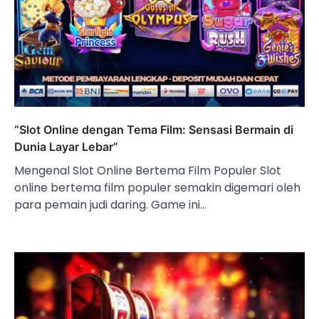
“Slot Online dengan Tema Film: Sensasi Bermain di
Dunia Layar Lebar”
Mengenal Slot Online Bertema Film Populer Slot
online bertema film populer semakin digemari oleh
para pemain judi daring. Game ini…