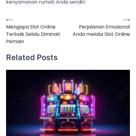
kenyamanan rumah Anda sendiri.
⟵
⟶
Navigasi
Mengapa Slot Online
Perjalanan Emosional
pos
Terbaik Selalu Diminati
Anda melalui Slot Online
Pemain
Related Posts