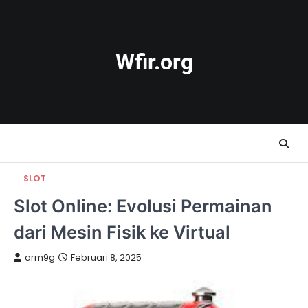
Skip
to
content
Wfir.org
SLOT
Slot Online: Evolusi Permainan
dari Mesin Fisik ke Virtual
arm9g
Februari 8, 2025