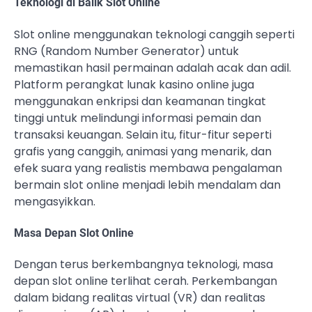
Teknologi di Balik Slot Online
Slot online menggunakan teknologi canggih seperti
RNG (Random Number Generator) untuk
memastikan hasil permainan adalah acak dan adil.
Platform perangkat lunak kasino online juga
menggunakan enkripsi dan keamanan tingkat
tinggi untuk melindungi informasi pemain dan
transaksi keuangan. Selain itu, fitur-fitur seperti
grafis yang canggih, animasi yang menarik, dan
efek suara yang realistis membawa pengalaman
bermain slot online menjadi lebih mendalam dan
mengasyikkan.
Masa Depan Slot Online
Dengan terus berkembangnya teknologi, masa
depan slot online terlihat cerah. Perkembangan
dalam bidang realitas virtual (VR) dan realitas