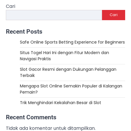
Cari
Cari
Recent Posts
Safe Online Sports Betting Experience for Beginners
Situs Togel Hari Ini dengan Fitur Modern dan
Navigasi Praktis
Slot Gacor Resmi dengan Dukungan Pelanggan
Terbaik
Mengapa Slot Online Semakin Populer di Kalangan
Pemain?
Trik Menghindari Kekalahan Besar di Slot
Recent Comments
Tidak ada komentar untuk ditampilkan.