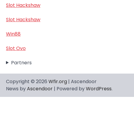
Slot Hackshaw
Slot Hackshaw
Win88
Slot Ovo
Partners
Copyright © 2026
Wfir.org
| Ascendoor
News by
Ascendoor
| Powered by
WordPress
.