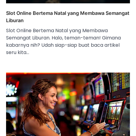
Slot Online Bertema Natal yang Membawa Semangat
Liburan
Slot Online Bertema Natal yang Membawa
Semangat Liburan. Halo, teman-teman! Gimana
kabarnya nih? Udah siap-siap buat baca artikel
seru kita…