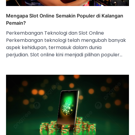
Mengapa Slot Online Semakin Populer di Kalangan
Pemain?
Perkembangan Teknologi dan Slot Online
Perkembangan teknologi telah mengubah banyak
aspek kehidupan, termasuk dalam dunia
perjudian. Slot online kini menjadi pilihan populer…