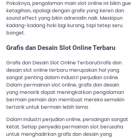
Pokoknya, pengalaman main slot online ini bikin gue
ketagihan, apalagi dengan grafis yang keren dan
sound effect yang bikin adrenalin naik. Meskipun
kadang-kadang hoki lagi kurang, tapi tetep seru
banget.
Grafis dan Desain Slot Online Terbaru
Grafis dan Desain Slot Online TerbaruGrafis dan
desain slot online terbaru merupakan hal yang
sangat penting dalam industri perjudian online.
Dalam permainan slot online, grafis dan desain
yang menarik dapat meningkatkan pengalaman
bermain pemain dan membuat mereka semakin
tertarik untuk bermain lebih lama.
Dalam industri perjudian online, persaingan sangat
ketat. Setiap penyedia permainan slot berusaha
untuk menghadirkan grafis dan desain yang