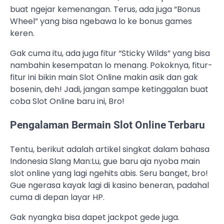
buat ngejar kemenangan. Terus, ada juga “Bonus
Wheel” yang bisa ngebawa lo ke bonus games
keren.
Gak cuma itu, ada juga fitur “Sticky Wilds” yang bisa
nambahin kesempatan lo menang. Pokoknya, fitur-
fitur ini bikin main Slot Online makin asik dan gak
bosenin, deh! Jadi, jangan sampe ketinggalan buat
coba Slot Online baru ini, Bro!
Pengalaman Bermain Slot Online Terbaru
Tentu, berikut adalah artikel singkat dalam bahasa
Indonesia Slang Man:Lu, gue baru aja nyoba main
slot online yang lagi ngehits abis. Seru banget, bro!
Gue ngerasa kayak lagi di kasino beneran, padahal
cuma di depan layar HP.
Gak nyangka bisa dapet jackpot gede juga.