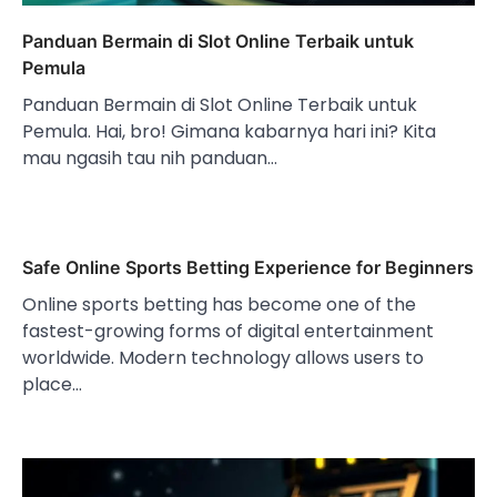
Panduan Bermain di Slot Online Terbaik untuk
Pemula
Panduan Bermain di Slot Online Terbaik untuk
Pemula. Hai, bro! Gimana kabarnya hari ini? Kita
mau ngasih tau nih panduan…
Safe Online Sports Betting Experience for Beginners
Online sports betting has become one of the
fastest-growing forms of digital entertainment
worldwide. Modern technology allows users to
place…