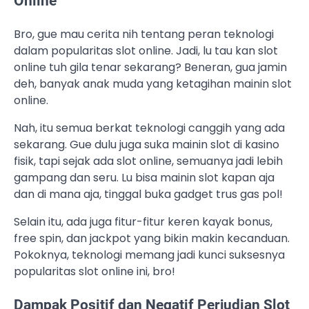
Online
Bro, gue mau cerita nih tentang peran teknologi
dalam popularitas slot online. Jadi, lu tau kan slot
online tuh gila tenar sekarang? Beneran, gua jamin
deh, banyak anak muda yang ketagihan mainin slot
online.
Nah, itu semua berkat teknologi canggih yang ada
sekarang. Gue dulu juga suka mainin slot di kasino
fisik, tapi sejak ada slot online, semuanya jadi lebih
gampang dan seru. Lu bisa mainin slot kapan aja
dan di mana aja, tinggal buka gadget trus gas pol!
Selain itu, ada juga fitur-fitur keren kayak bonus,
free spin, dan jackpot yang bikin makin kecanduan.
Pokoknya, teknologi memang jadi kunci suksesnya
popularitas slot online ini, bro!
Dampak Positif dan Negatif Perjudian Slot