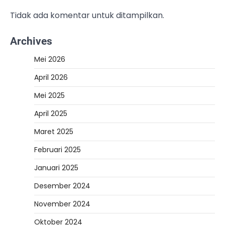
Tidak ada komentar untuk ditampilkan.
Archives
Mei 2026
April 2026
Mei 2025
April 2025
Maret 2025
Februari 2025
Januari 2025
Desember 2024
November 2024
Oktober 2024