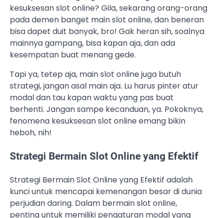
kesuksesan slot online? Gila, sekarang orang-orang
pada demen banget main slot online, dan beneran
bisa dapet duit banyak, bro! Gak heran sih, soalnya
mainnya gampang, bisa kapan aja, dan ada
kesempatan buat menang gede.
Tapi ya, tetep aja, main slot online juga butuh
strategi, jangan asal main aja. Lu harus pinter atur
modal dan tau kapan waktu yang pas buat
berhenti. Jangan sampe kecanduan, ya. Pokoknya,
fenomena kesuksesan slot online emang bikin
heboh, nih!
Strategi Bermain Slot Online yang Efektif
Strategi Bermain Slot Online yang Efektif adalah
kunci untuk mencapai kemenangan besar di dunia
perjudian daring. Dalam bermain slot online,
penting untuk memiliki pengaturan modal yang