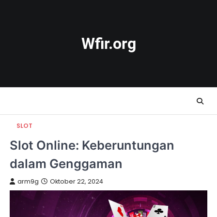
Skip
to
content
Wfir.org
SLOT
Slot Online: Keberuntungan
dalam Genggaman
arm9g
Oktober 22, 2024