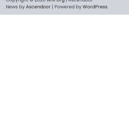
News by
Ascendoor
| Powered by
WordPress
.