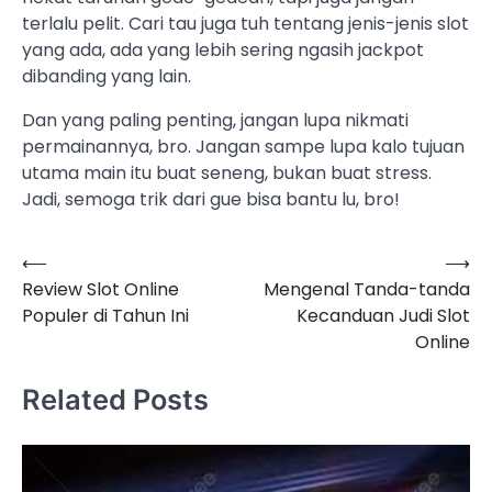
terlalu pelit. Cari tau juga tuh tentang jenis-jenis slot
yang ada, ada yang lebih sering ngasih jackpot
dibanding yang lain.
Dan yang paling penting, jangan lupa nikmati
permainannya, bro. Jangan sampe lupa kalo tujuan
utama main itu buat seneng, bukan buat stress.
Jadi, semoga trik dari gue bisa bantu lu, bro!
⟵
⟶
Navigasi
Review Slot Online
Mengenal Tanda-tanda
pos
Populer di Tahun Ini
Kecanduan Judi Slot
Online
Related Posts