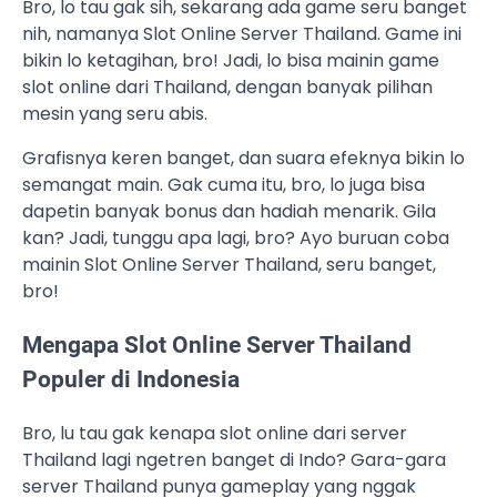
Bro, lo tau gak sih, sekarang ada game seru banget
nih, namanya Slot Online Server Thailand. Game ini
bikin lo ketagihan, bro! Jadi, lo bisa mainin game
slot online dari Thailand, dengan banyak pilihan
mesin yang seru abis.
Grafisnya keren banget, dan suara efeknya bikin lo
semangat main. Gak cuma itu, bro, lo juga bisa
dapetin banyak bonus dan hadiah menarik. Gila
kan? Jadi, tunggu apa lagi, bro? Ayo buruan coba
mainin Slot Online Server Thailand, seru banget,
bro!
Mengapa Slot Online Server Thailand
Populer di Indonesia
Bro, lu tau gak kenapa slot online dari server
Thailand lagi ngetren banget di Indo? Gara-gara
server Thailand punya gameplay yang nggak