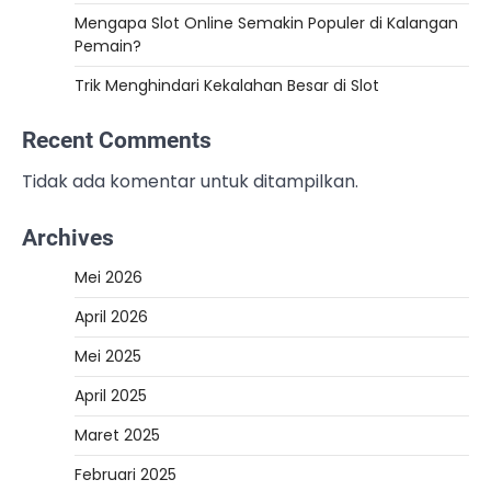
Mengapa Slot Online Semakin Populer di Kalangan
Pemain?
Trik Menghindari Kekalahan Besar di Slot
Recent Comments
Tidak ada komentar untuk ditampilkan.
Archives
Mei 2026
April 2026
Mei 2025
April 2025
Maret 2025
Februari 2025