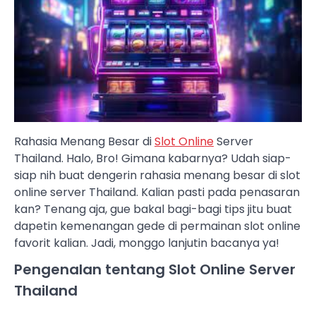
Rahasia Menang Besar di
Slot Online
Server
Thailand. Halo, Bro! Gimana kabarnya? Udah siap-
siap nih buat dengerin rahasia menang besar di slot
online server Thailand. Kalian pasti pada penasaran
kan? Tenang aja, gue bakal bagi-bagi tips jitu buat
dapetin kemenangan gede di permainan slot online
favorit kalian. Jadi, monggo lanjutin bacanya ya!
Pengenalan tentang Slot Online Server
Thailand