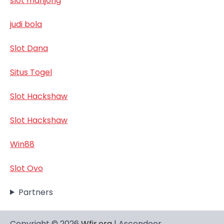
slot mahjong
judi bola
Slot Dana
Situs Togel
Slot Hackshaw
Slot Hackshaw
Win88
Slot Ovo
Partners
Copyright © 2026
Wfir.org
| Ascendoor