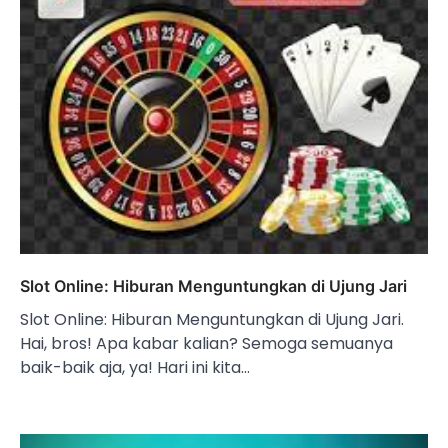
Slot Online: Hiburan Menguntungkan di Ujung Jari
Slot Online: Hiburan Menguntungkan di Ujung Jari.
Hai, bros! Apa kabar kalian? Semoga semuanya
baik-baik aja, ya! Hari ini kita…