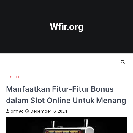
Skip
to
content
Wfir.org
SLOT
Manfaatkan Fitur-Fitur Bonus
dalam Slot Online Untuk Menang
arm9g
Desember 16, 2024