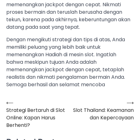
memenangkan jackpot dengan cepat. Nikmati
proses bermain dan teruslah berusaha dengan
tekun, karena pada akhirnya, keberuntungan akan
datang pada saat yang tepat.
Dengan mengikuti strategi dan tips di atas, Anda
memiliki peluang yang lebih baik untuk
memenangkan Hadiah di mesin slot. Ingatlah
bahwa meskipun tujuan Anda adalah
memenangkan jackpot dengan cepat, tetaplah
realistis dan nikmati pengalaman bermain Anda.
Semoga berhasil dan selamat mencoba
⟵
⟶
Navigasi
Strategi Bertaruh di Slot
Slot Thailand: Keamanan
pos
Online: Kapan Harus
dan Kepercayaan
Berhenti?