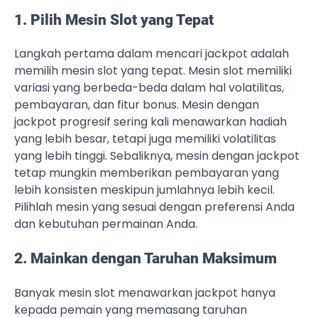
1. Pilih Mesin Slot yang Tepat
Langkah pertama dalam mencari jackpot adalah
memilih mesin slot yang tepat. Mesin slot memiliki
variasi yang berbeda-beda dalam hal volatilitas,
pembayaran, dan fitur bonus. Mesin dengan
jackpot progresif sering kali menawarkan hadiah
yang lebih besar, tetapi juga memiliki volatilitas
yang lebih tinggi. Sebaliknya, mesin dengan jackpot
tetap mungkin memberikan pembayaran yang
lebih konsisten meskipun jumlahnya lebih kecil.
Pilihlah mesin yang sesuai dengan preferensi Anda
dan kebutuhan permainan Anda.
2. Mainkan dengan Taruhan Maksimum
Banyak mesin slot menawarkan jackpot hanya
kepada pemain yang memasang taruhan