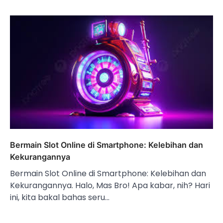
Bermain Slot Online di Smartphone: Kelebihan dan
Kekurangannya
Bermain Slot Online di Smartphone: Kelebihan dan
Kekurangannya. Halo, Mas Bro! Apa kabar, nih? Hari
ini, kita bakal bahas seru…