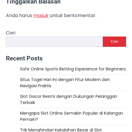
Tinggalkan Balasan
Anda harus
masuk
untuk berkomentar.
Cari
Cari
Recent Posts
Safe Online Sports Betting Experience for Beginners
Situs Togel Hari Ini dengan Fitur Modern dan
Navigasi Praktis
Slot Gacor Resmi dengan Dukungan Pelanggan
Terbaik
Mengapa Slot Online Semakin Populer di Kalangan
Pemain?
Trik Menghindari Kekalahan Besar di Slot