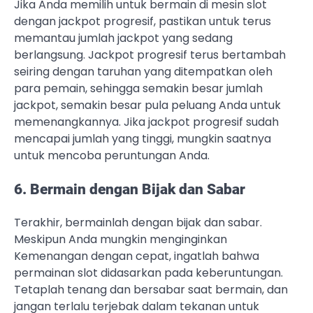
Jika Anda memilih untuk bermain di mesin slot
dengan jackpot progresif, pastikan untuk terus
memantau jumlah jackpot yang sedang
berlangsung. Jackpot progresif terus bertambah
seiring dengan taruhan yang ditempatkan oleh
para pemain, sehingga semakin besar jumlah
jackpot, semakin besar pula peluang Anda untuk
memenangkannya. Jika jackpot progresif sudah
mencapai jumlah yang tinggi, mungkin saatnya
untuk mencoba peruntungan Anda.
6. Bermain dengan Bijak dan Sabar
Terakhir, bermainlah dengan bijak dan sabar.
Meskipun Anda mungkin menginginkan
Kemenangan dengan cepat, ingatlah bahwa
permainan slot didasarkan pada keberuntungan.
Tetaplah tenang dan bersabar saat bermain, dan
jangan terlalu terjebak dalam tekanan untuk