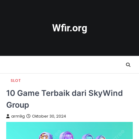
Skip
to
content
Wfir.org
SLOT
10 Game Terbaik dari SkyWind
Group
arm9g
Oktober 30, 2024