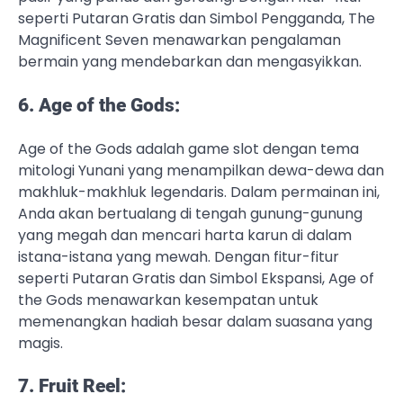
seperti Putaran Gratis dan Simbol Pengganda, The
Magnificent Seven menawarkan pengalaman
bermain yang mendebarkan dan mengasyikkan.
6. Age of the Gods:
Age of the Gods adalah game slot dengan tema
mitologi Yunani yang menampilkan dewa-dewa dan
makhluk-makhluk legendaris. Dalam permainan ini,
Anda akan bertualang di tengah gunung-gunung
yang megah dan mencari harta karun di dalam
istana-istana yang mewah. Dengan fitur-fitur
seperti Putaran Gratis dan Simbol Ekspansi, Age of
the Gods menawarkan kesempatan untuk
memenangkan hadiah besar dalam suasana yang
magis.
7. Fruit Reel: