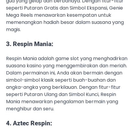
gua yang gelap dan berbahaya. Dengan fitur-fitur
seperti Putaran Gratis dan Simbol Ekspansi, Genie
Mega Reels menawarkan kesempatan untuk
memenangkan hadiah besar dalam suasana yang
magis.
3. Respin Mania:
Respin Mania adalah game slot yang menghadirkan
suasana kasino yang menggembirakan dan meriah.
Dalam permainan ini, Anda akan bermain dengan
simbol-simbol klasik seperti buah-buahan dan
angka-angka yang berkilauan. Dengan fitur-fitur
seperti Putaran Ulang dan Simbol Kunci, Respin
Mania menawarkan pengalaman bermain yang
menghibur dan seru.
4. Aztec Respin: